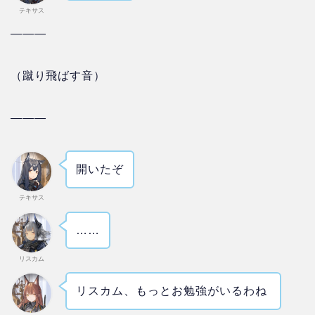
テキサス
―
―
―
（蹴り飛ばす音）
―
―
―
開いたぞ
テキサス
……
リスカム
リスカム、もっとお勉強がいるわね