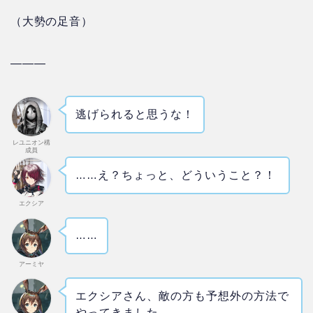
（大勢の足音）
―
―
―
逃げられると思うな！
レユニオン構
成員
……
え？ちょっと、どういうこと？！
エクシア
……
アーミヤ
エクシアさん、敵の方も予想外の方法で
やってきました