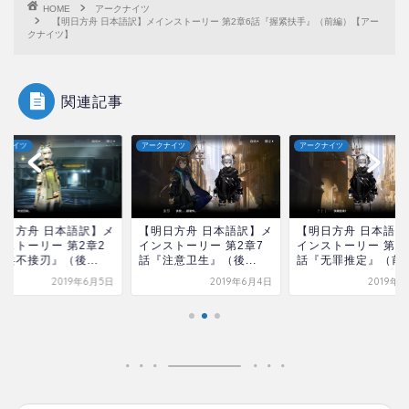
HOME
アークナイツ
【明日方舟 日本語訳】メインストーリー 第2章6話『握紧扶手』（前編）【アー
クナイツ】
関連記事
クナイツ
アークナイツ
アークナイツ
明日方舟 日本語訳】メ
【明日方舟 日本語訳】メ
【明日方舟 日本語訳
ンストーリー 第2章2
インストーリー 第2章7
インストーリー 第2
兵不接刃』（後...
話『注意卫生』（後...
話『无罪推定』（前..
2019年6月5日
2019年6月4日
2019年