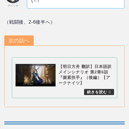
い！
アーミヤ
（戦闘後、2-6後半へ）
次の話へ
【明日方舟 翻訳】日本語訳
メインシナリオ 第2章6話
『握紧扶手』（後編）【ア
ークナイツ】