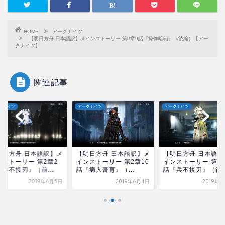
HOME
アークナイツ
【明日方舟 日本語訳】メインストーリー 第2章9話『操作暗箱』（後編）【アー
クナイツ】
関連記事
クナイツ
アークナイツ
アークナイツ
明日方舟 日本語訳】メ
【明日方舟 日本語訳】メ
【明日方舟 日本語訳
ンストーリー 第2章2
インストーリー 第2章10
インストーリー 第2
兵不接刃』（前...
話『病入膏肓』（...
話『兵不接刃』（後..
2019年6月5日
2019年6月4日
2019年