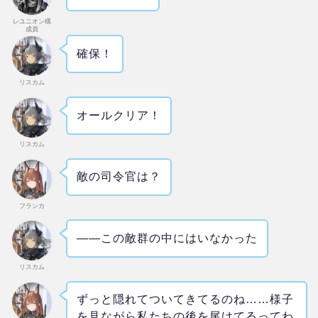
レユニオン構
成員
確保！
リスカム
オールクリア！
リスカム
敵の司令官は？
フランカ
――この敵群の中にはいなかった
リスカム
ずっと隠れてついてきてるのね……様子
を見ながら私たちの後を尾けてるってわ