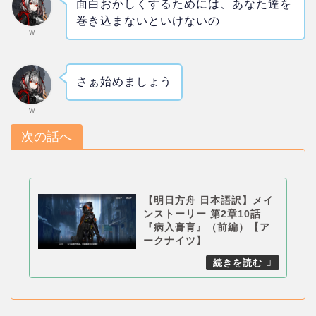
面白おかしくするためには、あなた達を
巻き込まないといけないの
W
さぁ始めましょう
W
次の話へ
【明日方舟 日本語訳】メイ
ンストーリー 第2章10話
『病入膏肓』（前編）【ア
ークナイツ】