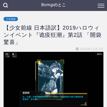
Bomgiのとこ
少女前線
【少女前線 日本語訳】2019ハロウィ
ンイベント『诡疫狂潮』第2話 「開袋
驚喜」
2019年11月7日