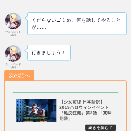
くだらないゴミめ、何を話してやること
が……
ウェルロッド
MkII
行きましょう！
ウェルロッド
MkII
次の話へ
【少女前線 日本語訳】
2019ハロウィンイベント
『诡疫狂潮』第3話 「賞味
期限」