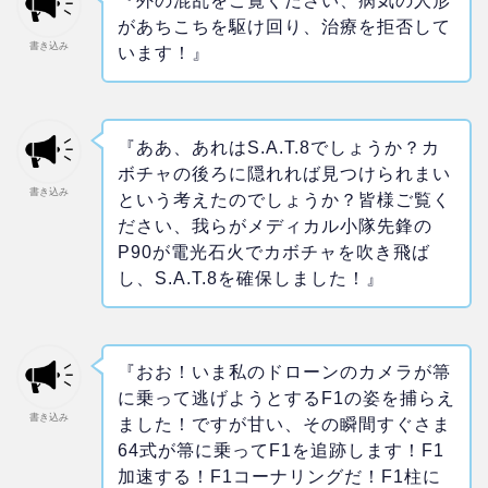
『外の混乱をご覧ください、病気の人形
があちこちを駆け回り、治療を拒否して
書き込み
います！』
『ああ、あれはS.A.T.8でしょうか？カ
ボチャの後ろに隠れれば見つけられまい
書き込み
という考えたのでしょうか？皆様ご覧く
ださい、我らがメディカル小隊先鋒の
P90が電光石火でカボチャを吹き飛ば
し、S.A.T.8を確保しました！』
『おお！いま私のドローンのカメラが箒
に乗って逃げようとするF1の姿を捕らえ
書き込み
ました！ですが甘い、その瞬間すぐさま
64式が箒に乗ってF1を追跡します！F1
加速する！F1コーナリングだ！F1柱に