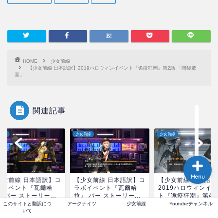
ホーム
HOME
少女前線
このサイトと翻訳について
【少女前線 日本語訳】2019ハロウィンイベント『诡疫狂潮』第2話 「開袋驚
喜」
【アークナイツ】翻訳一覧
関連記事
【少女前線】翻訳 一覧
前線
少女前線
少女前線
Menu
少女前線 日本語訳】コ
【少女前線 日本語訳】コ
【少女前線 日本語訳
ボイベント『瓦爾哈
ラボイベント『瓦爾哈
2019ハロウィンイ
 バー ストーリー...
拉』 バー ストーリー...
ト『诡疫狂潮』第4話.
このサイトと翻訳につ
アークナイツ
少女前線
Youtubeチャンネル
2019年8月27日
2019年6月20日
2019年1
いて