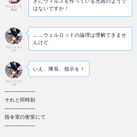
さにウィルスを作っている元凶のようで
ウェルロッド
はないですか！
MkII
……ウェルロッドの論理は理解できませ
んけど
スピットファ
イア
いえ、隊長、指示を！
スピットファ
イア
——————
それと同時刻
——————
指令室の密室にて
——————