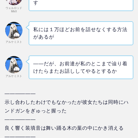
す
ウェルロッド
MkII
私には１万ほどお前を話せなくする方法
があるが
アルケミスト
――だが、お前達が私のとこまで辿り着
けたらまたお話ししてやるとするか
アルケミスト
——————
示し合わしたわけでもなかったが彼女たちは同時にハ
ンドガンをぎゅっと握った
——————
良く響く装填音は舞い踊る木の葉の中にかき消える
——————