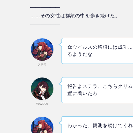
——————
……その女性は群衆の中を歩き続けた。
——————
傘ウイルスの移植には成功
るようだな
ステラ
報告よステラ、こちらクリムゾン
置に着いたわ
WA2000
わかった、観測を続けてく