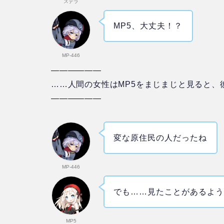
ステラ
MP5、大丈夫！？
MP-446
——————
……人間の女性はMP5をまじまじと見ると、
——————
変な原住民の人だったね
MP-446
でも……見たことがあるよ
MP5