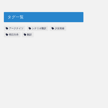
タグ一覧
アークナイツ
シナリオ翻訳
少女前線
明日方舟
翻訳