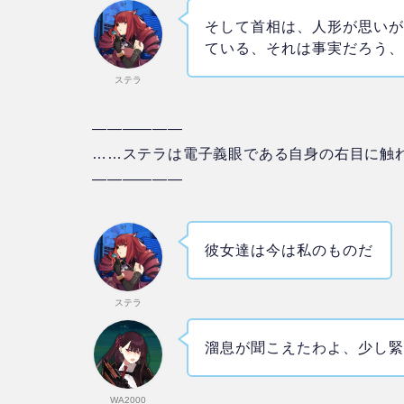
そして首相は、人形が思い
ている、それは事実だろう
ステラ
——————
……ステラは電子義眼である自身の右目に触
——————
彼女達は今は私のものだ
ステラ
溜息が聞こえたわよ、少し
WA2000