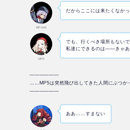
だからここには来たくなか
MP-446
でも、行くべき場所もない
私達にできるのは――きゃ
MP5
——————
……MP5は突然飛び出してきた人間にぶつか
——————
ああ……すまない