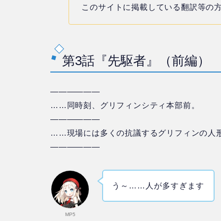
このサイトに掲載している翻訳等の
第3話『先駆者』（前編）
——————
……同時刻、グリフィンシティ本部前。
——————
……現場には多くの抗議するグリフィンの人
——————
う～……人が多すぎます
MP5